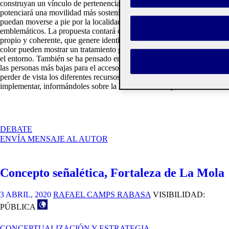
construyan un vínculo de pertenencia con el lugar. El sistema
potenciará una movilidad más sostenible de manera que los turistas
puedan moverse a pie por la localidad para conocer los lugares más
emblemáticos. La propuesta contará con un sistema de señalización
propio y coherente, que genere identidad. La tipografía, los signos y el
color pueden mostrar un tratamiento gráfico personalizado acorde con
el entorno. También se ha pensado en los discapacitados visuales y a
las personas más bajas para el acceso a la información. Todo esto sin
perder de vista los diferentes recursos informativos que se pueden
implementar, informándoles sobre la historia, la flora y la fauna.
EN
DEBATE
PRESENTACIÓN
ENVÍA MENSAJE AL AUTOR
DE
PROPUESTA
DE
Concepto señalética, Fortaleza de La Mola
SEÑALIZACIÓN
DE
SANT
3 ABRIL, 2020
RAFAEL CAMPS RABASA
VISIBILIDAD:
CARLES
PÚBLICA
DE
LA
CONCEPTUALIZACIÓN Y ESTRATEGIA