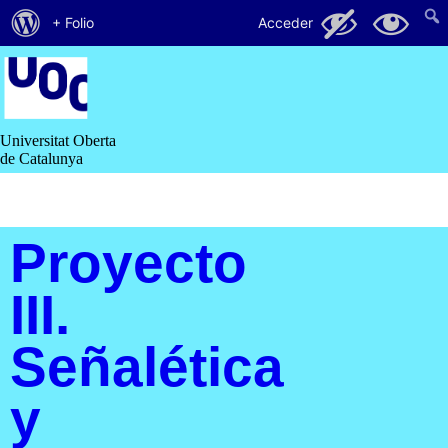
Acerca
65
16
+ Folio
Acceder
de
Saltar
al
WordPress
contenido
Universitat Oberta
de Catalunya
Proyecto
III.
Señalética
y