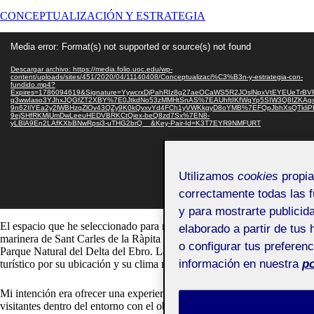
CONCEPTUALIZACIÓN Y ESTRATEGIA
Reproductor
Media error: Format(s) not supported or source(s) not found
de
vídeo
Descargar archivo: https://media.folio.uoc.edu/wp-
content/uploads/sites/451/2020/04/11140408/Conceptualizaci%C3%B3n-y-estrategia-con-
fundido.mp4?
Expires=1786094619&Signature=YywcrxDjPahRIz8g27aeOCaWS5R2JOslNpxVtEYEUeTrBV
q3wwIaso3YJhxJQGfZT2XBY%7E0JtkdNo53zMMHtSnAS%7EAUhftIKfWqYp5SIW3Q8IZKAgx
9n62IlYEa2y2lWBHzqZlOv43QZy9K0kQvxvYd4FCh1yVWKkgyD8oYMB%7EFQpJbhXsQTkliPFX
9ejSHfRKMjUmDwLeeuHEDVBRKCtQiex-beQ8zd7Sx%7EN8-
yLBlA9En2LAfKXbBNwRpsi3-uTHG2brQ__&Key-Pair-Id=K3T7EYR9NMFURT
Utilizamos
cookies
propia
correctamente todas las fu
y para mostrarte publicid
El espacio que he seleccionado para mi propuesta es la localidad
elaborado a partir de tus
marinera de Sant Carles de la Ràpita situada en el extremo sur del
o configurar tus preferen
Parque Natural del Delta del Ebro. La población tiene un gran interés
información en nuestra
po
turístico por su ubicación y su clima mediterráneo.
Mi intención era ofrecer una experiencia única y diferenciada a los
visitantes dentro del entorno con el objetivo que los usuarios