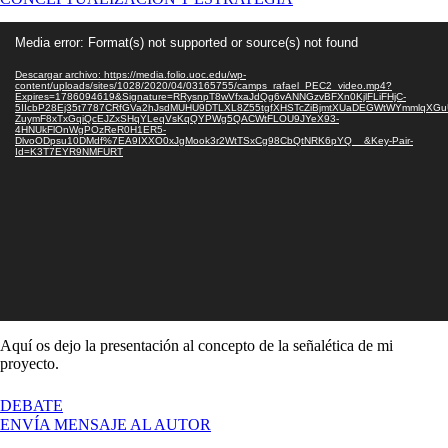
RÀPITA
Reproductor
Media error: Format(s) not supported or source(s) not found
de
vídeo
Descargar archivo: https://media.folio.uoc.edu/wp-
content/uploads/sites/1028/2020/04/03165755/camps_rafael_PEC2_video.mp4?
Expires=1786094619&Signature=RRysnpT8wVfxaJdQg6vANNGzvBFXn0KjlFLiFHjC-
5IIcbP28Ej35t7787CRfGVa2hJsdMUHU9DTLXL8Z55tgfXHSTcZiBjmtXUaDEGWtWYmmlqXG
ZuymF8xTxGqiQcEJZxSHqYLeqVsKqQYPWg5QACWtFLOU9JYeX93-
4HNUkFlOnWgPOzReR0H1ER5-
DlvoODpsu10DMdf%7EA9IXXO0xJgMook3r2WtTSxCg98CbQtNRK6pYQ__&Key-Pair-
Id=K3T7EYR9NMFURT
Aquí os dejo la presentación al concepto de la señalética de mi
proyecto.
EN
DEBATE
CONCEPTO
ENVÍA MENSAJE AL AUTOR
SEÑALÉTICA,