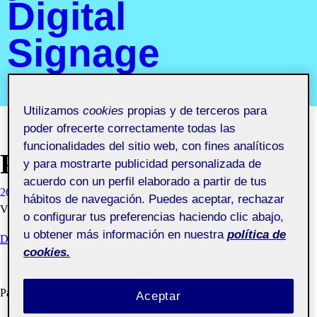
Digital
Signage
Segundo semestre 2019-2020. Aula 2
Utilizamos
cookies
propias y de terceros para
poder ofrecerte correctamente todas las
funcionalidades del sitio web, con fines analíticos
PEC1_DEBATE
y para mostrarte publicidad personalizada de
acuerdo con un perfil elaborado a partir de tus
26 FEBRERO, 2020
VINYET CARBONELL COLL
hábitos de navegación. Puedes aceptar, rechazar
VISIBILIDAD: PÚBLICA
o configurar tus preferencias haciendo clic abajo,
u obtener más información en nuestra
política de
DEBATE - PEC1
cookies.
Parc de Can Robert
Aceptar