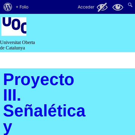
Acerca
65
16
+ Folio
Acceder
de
Saltar
al
WordPress
contenido
Universitat Oberta
de Catalunya
Proyecto
III.
Señalética
y