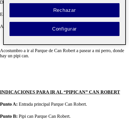
Dirección: Passeig de Vilafranca, s/n, 08870 Sitges, Barcelona
Rechazar
Estilo arquitectónico: Arquitectura ecléctica
Arquitecto: Salvador Viñals
Configurar
Acostumbro a ir al Parque de Can Robert a pasear a mi perro, donde
hay un pipi can.
INDICACIONES PARA IR AL “PIPICAN” CAN ROBERT
Punto A:
Entrada principal Parque Can Robert.
Punto B:
Pipi can Parque Can Robert.