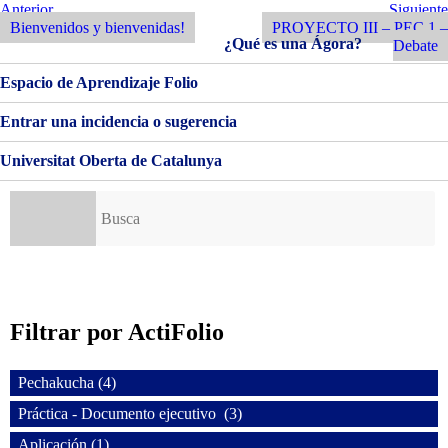
Navegación
Entrada
Siguiente
Anterior
Siguiente
Anterior
Entrada
Bienvenidos y bienvenidas!
PROYECTO III – PEC 1 –
de
¿Qué es una Ágora?
Debate
entradas
Espacio de Aprendizaje Folio
Entrar una incidencia o sugerencia
Universitat Oberta de Catalunya
Buscar:
Filtrar por ActiFolio
Pechakucha (4)
Práctica - Documento ejecutivo (3)
Aplicación (1)