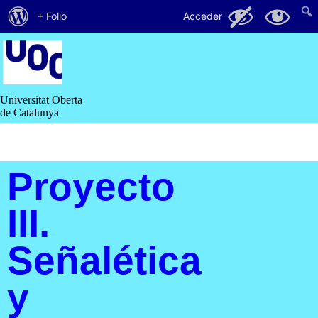
Acerca
65
16
+ Folio
Acceder
de
Saltar
al
WordPress
contenido
Universitat Oberta
de Catalunya
Proyecto
III.
Señalética
y