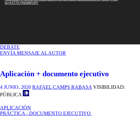
Id=K3T7EYR9NMFURT
EN
DEBATE
DOCUMENTO
ENVÍA MENSAJE AL AUTOR
EJECUTIVO
+
PECHAKUCHA
Aplicación + documento ejecutivo
4 JUNIO, 2020
RAFAEL CAMPS RABASA
VISIBILIDAD:
PÚBLICA
APLICACIÓN
PRÁCTICA - DOCUMENTO EJECUTIVO