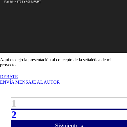
Pair-Id=K3T7EYR9NMFURT
Aquí os dejo la presentación al concepto de la señalética de mi
proyecto.
EN
DEBATE
CONCEPTO
ENVÍA MENSAJE AL AUTOR
SEÑALÉTICA,
FORTALEZA
DE
1
LA
MOLA
2
Siguiente »