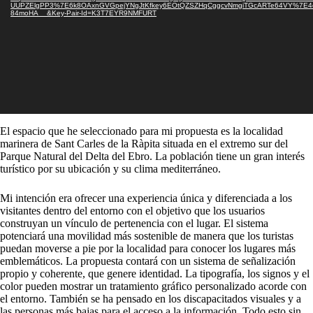
UUPZElgPP3%7E6k8OAxnGVGpejYNgJtKfkey6EOtQZSZHqCggcvNmgiTGcARTe64VY%7E4
84moHA__&Key-Pair-Id=K3T7EYR9NMFURT
El espacio que he seleccionado para mi propuesta es la localidad
marinera de Sant Carles de la Ràpita situada en el extremo sur del
Parque Natural del Delta del Ebro. La población tiene un gran interés
turístico por su ubicación y su clima mediterráneo.
Mi intención era ofrecer una experiencia única y diferenciada a los
visitantes dentro del entorno con el objetivo que los usuarios
construyan un vínculo de pertenencia con el lugar. El sistema
potenciará una movilidad más sostenible de manera que los turistas
puedan moverse a pie por la localidad para conocer los lugares más
emblemáticos. La propuesta contará con un sistema de señalización
propio y coherente, que genere identidad. La tipografía, los signos y el
color pueden mostrar un tratamiento gráfico personalizado acorde con
el entorno. También se ha pensado en los discapacitados visuales y a
las personas más bajas para el acceso a la información. Todo esto sin