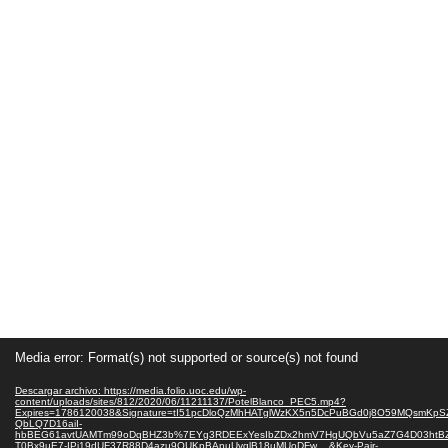
Reproductor
Media error: Format(s) not supported or source(s) not found
de
vídeo
Descargar archivo: https://media.folio.uoc.edu/wp-
content/uploads/sites/812/2020/06/11211137/PotelBlanco_PEC5.mp4?
Expires=1786120038&Signature=tI51pcDloQzMhHATglWzKX5n5DcPuBGd0j8O59MQsmK
QbLQ7D16aiI-
hbBEG61avtUAMTm99oDqBHZ3b%7EYg3RDEExYesIbZDx2hmV7HgUQbVu5aZ7G4D03htBZJq
T0Bx9uE7-IPj19dUF37R88D4azu9QUKpBApuUvglB18uMUoDFw__&Key-Pair-