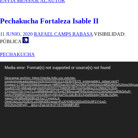
ENVÍA MENSAJE AL AUTOR
EJECUTIVO
SEÑALÉTICA
LA
Pechakucha Fortaleza Isable II
RÀPITA
+
PECHACUCHA
11 JUNIO, 2020
RAFAEL CAMPS RABASA
VISIBILIDAD:
PÚBLICA
PECHAKUCHA
Reproductor
Media error: Format(s) not supported or source(s) not found
de
vídeo
Descargar archivo: https://media.folio.uoc.edu/wp-
content/uploads/sites/1028/2020/06/11213836/PEC5_entregable1_rafael.mp4?
Expires=1786120038&Signature=WRS5atJSQxZPb0DfsPSol4lnkei2mMGD4EfxA24moX6jcu
nowh6Y2KyW4rwEetdy3d3QnDrXf373TkMX9FZBTrm2jSqMzscCLOMmC%7Edj-
CYjyU2oY0D-YnzYL2uWW989mB%7EmjZ7B8mcswPfHSc6ueOxV2J4ADwZnoB5kGAuP-
DziS1F9W8NZmzkUvxgAUArBxXyABy4aPGLUdLBt-81XjZwNSddg7WUltLXzNjq-
ywqsYOEW8qjBS0BhZKXa7YxyetnL3-
OimICdzcZzJjS3EALuS36KtD62spwzyPzJQXND1O00oI053c8F1Yr1w2-
Dj2Ohrq2HPgjQ__&Key-Pair-Id=K3T7EYR9NMFURT