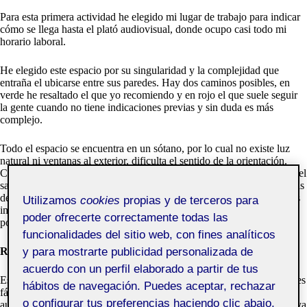
Para esta primera actividad he elegido mi lugar de trabajo para indicar
cómo se llega hasta el plató audiovisual, donde ocupo casi todo mi
horario laboral.
He elegido este espacio por su singularidad y la complejidad que
entraña el ubicarse entre sus paredes. Hay dos caminos posibles, en
verde he resaltado el que yo recomiendo y en rojo el que suele seguir
la gente cuando no tiene indicaciones previas y sin duda es más
complejo.
Todo el espacio se encuentra en un sótano, por lo cual no existe luz
natural ni ventanas al exterior, dificulta el sentido de la orientación.
Como se puede ver en el mapa, tenemos grades espacios principales; el
salón de actos, las oficinas y el plató. Todas estas zonas están rodeadas
de muchas puertas (baños y almacenes), rellanos y un gran pasillo. Es
Utilizamos
cookies
propias y de terceros para
importante reseñar que no hay ningún tipo de señal con la que nos
poder ofrecerte correctamente todas las
podamos orientar.
funcionalidades del sitio web, con fines analíticos
y para mostrarte publicidad personalizada de
RECORRIDO ROJO
acuerdo con un perfil elaborado a partir de tus
Este camino es el que suele seguir la mayoría de personas, el motivo es
hábitos de navegación. Puedes aceptar, rechazar
fácil. Una vez que bajas las escaleras te encuentras de frente un
o configurar tus preferencias haciendo clic abajo,
auditorio, lo que hace que la gente se de la vuelta y no entre por allí, ya