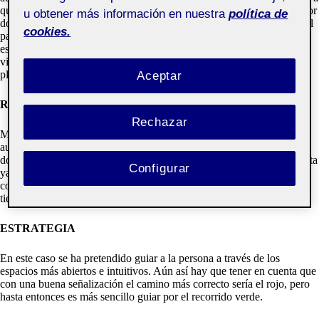
que de forma natural tendemos a pensar que no hay más salida que por
u obtener más información en nuestra
política de
donde estamos entrando. Ante esta situación la gente opta por ir por el
cookies.
pasillo, un recorrido largo pero más intuitivo y que desemboca en un
espacio abierto y bien iluminado. Además desde allí se tiene contacto
visual con la puerta ( de cristal igual que la pared) que va hacia el
plató.
Aceptar
RECORRIDO VERDE
Rechazar
Mi recomendación es seguir este camino. Solo hay que acceder al
auditorio y avanzar por él bordeando las butacas hasta llegar al final
donde hay una puerta bastante grande. Una vez llegas y abres la puerta
Configurar
ya estás en el rellano del plató. Este recorrido es más corto y además
con indicaciones previas es más intuitivo ya que en todo momento
tienes contacto visual con las puertas
ESTRATEGIA
En este caso se ha pretendido guiar a la persona a través de los
espacios más abiertos e intuitivos. Aún así hay que tener en cuenta que
con una buena señalización el camino más correcto sería el rojo, pero
hasta entonces es más sencillo guiar por el recorrido verde.