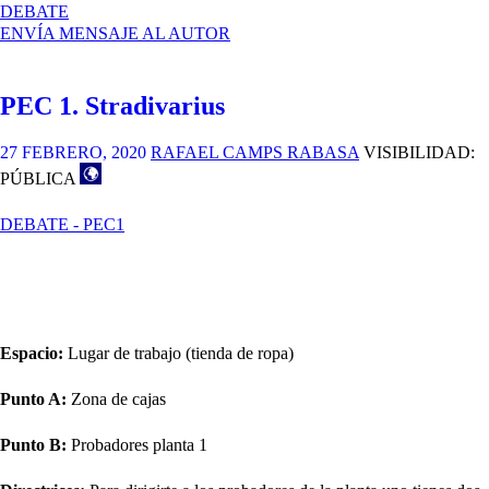
EN
DEBATE
PEC
ENVÍA MENSAJE AL AUTOR
1
–
ESPACIO
PEC 1. Stradivarius
DE
TRABAJO
27 FEBRERO, 2020
RAFAEL CAMPS RABASA
VISIBILIDAD:
PÚBLICA
DEBATE - PEC1
Espacio:
Lugar de trabajo (tienda de ropa)
Punto A:
Zona de cajas
Punto B:
Probadores planta 1