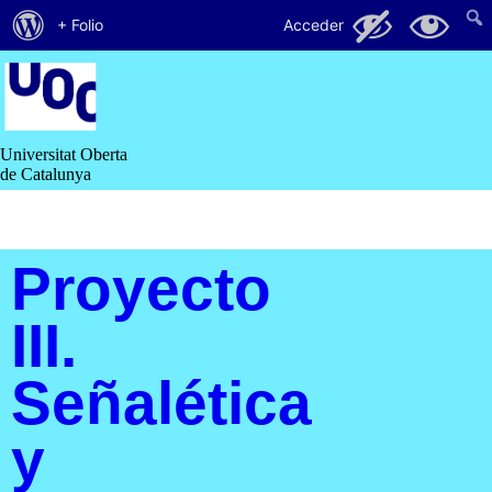
Acerca
65
16
+ Folio
Acceder
de
Saltar
al
WordPress
contenido
Universitat Oberta
de Catalunya
Proyecto
III.
Señalética
y