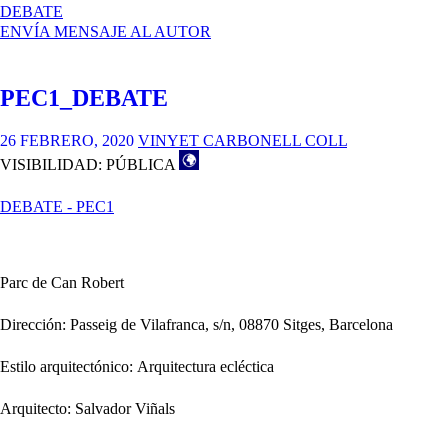
EN
DEBATE
PROYECTO
ENVÍA MENSAJE AL AUTOR
III
–
PEC
PEC1_DEBATE
1
–
DEBATE
26 FEBRERO, 2020
VINYET CARBONELL COLL
VISIBILIDAD: PÚBLICA
DEBATE - PEC1
Parc de Can Robert
Dirección: Passeig de Vilafranca, s/n, 08870 Sitges, Barcelona
Estilo arquitectónico: Arquitectura ecléctica
Arquitecto: Salvador Viñals